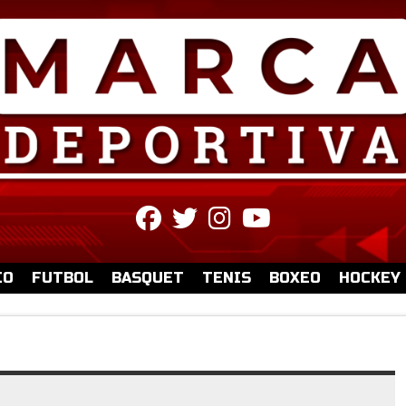
fab
fab
fab
fab
fa-
fa-
fa-
fa-
facebook
twitter
instagram
youtube
IO
FUTBOL
BASQUET
TENIS
BOXEO
HOCKEY