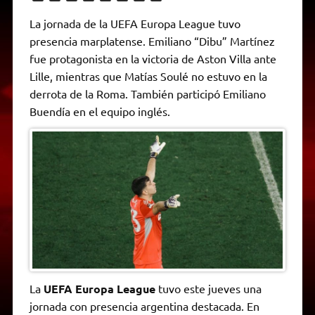
h
e
w
a
e
o
m
r
a
l
i
c
s
p
a
i
La jornada de la UEFA Europa League tuvo
t
e
t
e
s
y
i
n
presencia marplatense. Emiliano “Dibu” Martínez
s
g
t
b
e
L
l
t
A
r
e
o
n
i
F
fue protagonista en la victoria de Aston Villa ante
p
a
r
o
g
n
r
p
m
k
e
k
i
Lille, mientras que Matías Soulé no estuvo en la
r
e
derrota de la Roma. También participó Emiliano
n
d
Buendía en el equipo inglés.
l
y
La
UEFA Europa League
tuvo este jueves una
jornada con presencia argentina destacada. En