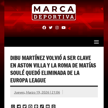
Skip
to
content
fab
fab
fab
fab
fa-
fa-
fa-
fa-
facebook
twitter
instagram
youtube
DIBU MARTÍNEZ VOLVIÓ A SER CLAVE
EN ASTON VILLA Y LA ROMA DE MATÍAS
SOULÉ QUEDÓ ELIMINADA DE LA
EUROPA LEAGUE
Jueves, Marzo 19, 2026 | 21:06
W
T
T
F
M
C
E
P