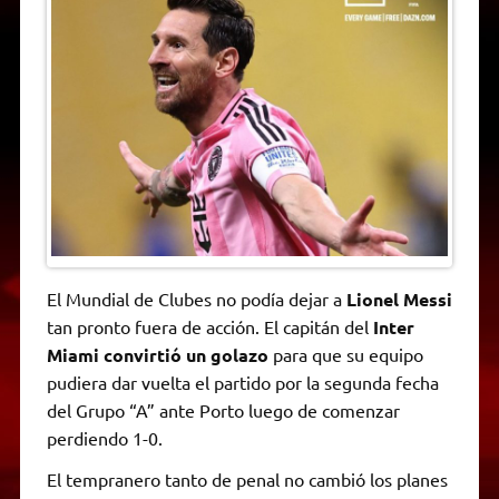
A
r
e
o
n
i
F
p
a
r
o
g
n
r
p
m
k
e
k
i
r
e
n
d
l
y
El Mundial de Clubes no podía dejar a
Lionel Messi
tan pronto fuera de acción. El capitán del
Inter
Miami convirtió un golazo
para que su equipo
pudiera dar vuelta el partido por la segunda fecha
del Grupo “A” ante Porto luego de comenzar
perdiendo 1-0.
El tempranero tanto de penal no cambió los planes