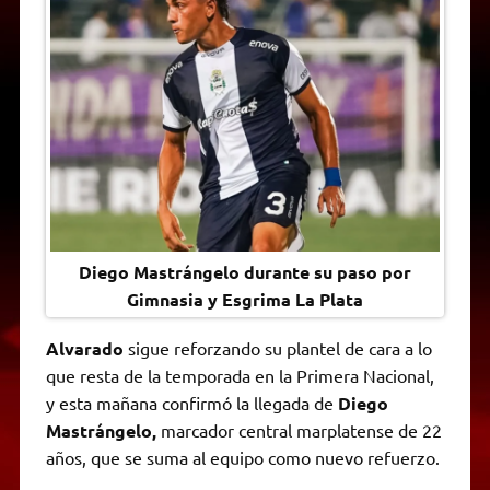
A
r
e
o
n
i
F
p
a
r
o
g
n
r
p
m
k
e
k
i
r
e
n
d
l
y
Diego Mastrángelo durante su paso por
Gimnasia y Esgrima La Plata
Alvarado
sigue reforzando su plantel de cara a lo
que resta de la temporada en la Primera Nacional,
y esta mañana confirmó la llegada de
Diego
Mastrángelo,
marcador central marplatense de 22
años, que se suma al equipo como nuevo refuerzo.