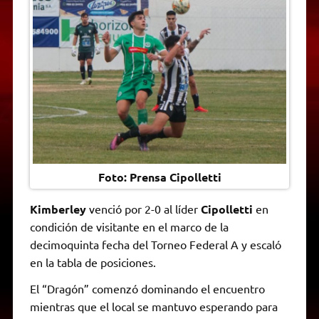
A
r
e
o
n
i
F
p
a
r
o
g
n
r
p
m
k
e
k
i
r
e
n
d
l
y
Foto: Prensa Cipolletti
Kimberley
venció por 2-0 al líder
Cipolletti
en
condición de visitante en el marco de la
decimoquinta fecha del Torneo Federal A y escaló
en la tabla de posiciones.
El “Dragón” comenzó dominando el encuentro
mientras que el local se mantuvo esperando para