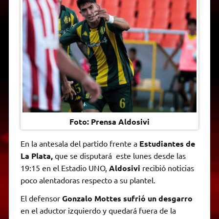
A
r
e
o
n
i
F
p
a
r
o
g
n
r
p
m
k
e
k
i
r
e
n
d
l
y
Foto: Prensa Aldosivi
En la antesala del partido frente a
Estudiantes de
La Plata,
que se disputará este lunes desde las
19:15 en el Estadio UNO,
Aldosivi
recibió noticias
poco alentadoras respecto a su plantel.
El defensor
Gonzalo Mottes sufrió un desgarro
en el aductor izquierdo y quedará fuera de la