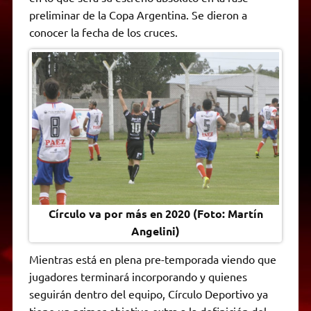
A
r
e
o
n
i
F
preliminar de la Copa Argentina. Se dieron a
p
a
r
o
g
n
r
p
m
k
e
k
i
conocer la fecha de los cruces.
r
e
n
d
l
y
Círculo va por más en 2020 (Foto: Martín
Angelini)
Mientras está en plena pre-temporada viendo que
jugadores terminará incorporando y quienes
seguirán dentro del equipo, Círculo Deportivo ya
tiene un primer objetivo extra a la definición del