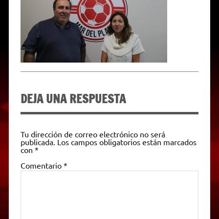
p
m
k
e
k
i
r
e
n
d
l
y
DEJA UNA RESPUESTA
Tu dirección de correo electrónico no será
publicada.
Los campos obligatorios están marcados
con
*
Comentario
*