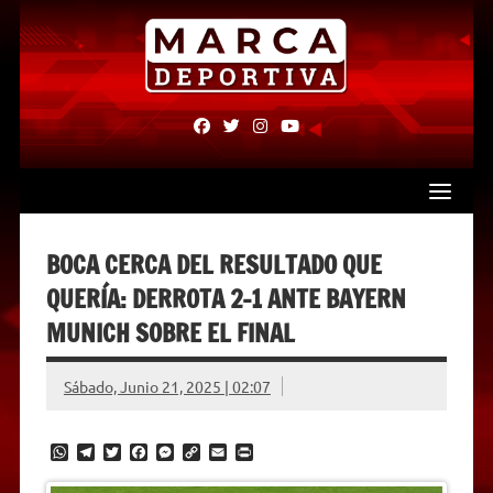
Skip
to
content
fab
fab
fab
fab
fa-
fa-
fa-
fa-
facebook
twitter
instagram
youtube
BOCA CERCA DEL RESULTADO QUE
QUERÍA: DERROTA 2-1 ANTE BAYERN
MUNICH SOBRE EL FINAL
Sábado, Junio 21, 2025 | 02:07
W
T
T
F
M
C
E
P
h
e
w
a
e
o
m
r
a
l
i
c
s
p
a
i