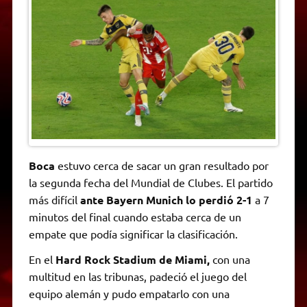
t
e
t
e
s
y
i
n
s
g
t
b
e
L
l
t
A
r
e
o
n
i
F
p
a
r
o
g
n
r
p
m
k
e
k
i
r
e
n
d
l
y
Boca
estuvo cerca de sacar un gran resultado por
la segunda fecha del Mundial de Clubes. El partido
más difícil
ante Bayern Munich lo perdió 2-1
a 7
minutos del final cuando estaba cerca de un
empate que podía significar la clasificación.
En el
Hard Rock Stadium de Miami,
con una
multitud en las tribunas, padeció el juego del
equipo alemán y pudo empatarlo con una