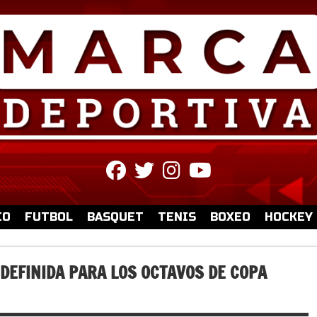
fab
fab
fab
fab
fa-
fa-
fa-
fa-
facebook
twitter
instagram
youtube
IO
FUTBOL
BASQUET
TENIS
BOXEO
HOCKEY
 DEFINIDA PARA LOS OCTAVOS DE COPA