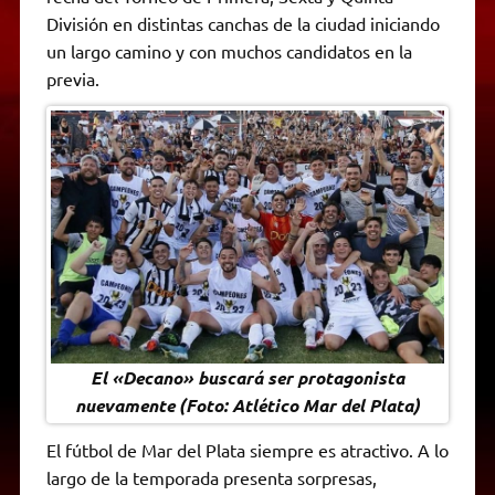
A
r
e
o
n
i
F
División en distintas canchas de la ciudad iniciando
p
a
r
o
g
n
r
p
m
k
e
k
i
un largo camino y con muchos candidatos en la
r
e
previa.
n
d
l
y
El «Decano» buscará ser protagonista
nuevamente (Foto: Atlético Mar del Plata)
El fútbol de Mar del Plata siempre es atractivo. A lo
largo de la temporada presenta sorpresas,