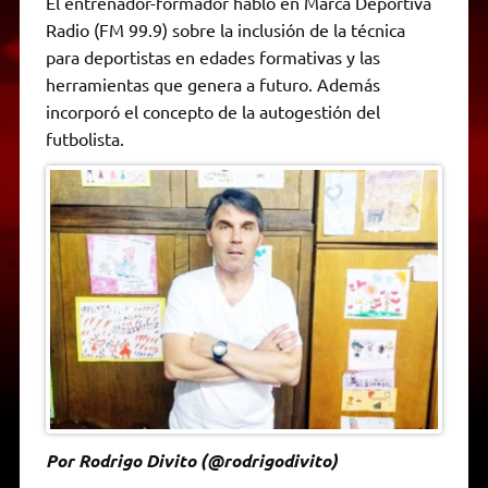
El entrenador-formador habló en Marca Deportiva
t
e
t
e
s
y
i
n
Radio (FM 99.9) sobre la inclusión de la técnica
s
g
t
b
e
L
l
t
A
r
e
o
n
i
F
para deportistas en edades formativas y las
p
a
r
o
g
n
r
p
m
k
e
k
i
herramientas que genera a futuro. Además
r
e
incorporó el concepto de la autogestión del
n
d
futbolista.
l
y
Por Rodrigo Divito (@rodrigodivito)