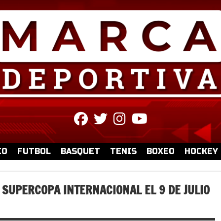
fab
fab
fab
fab
fa-
fa-
fa-
fa-
facebook
twitter
instagram
youtube
IO
FUTBOL
BASQUET
TENIS
BOXEO
HOCKEY
 SUPERCOPA INTERNACIONAL EL 9 DE JULIO