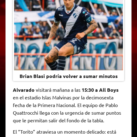
A
r
e
o
n
i
F
p
a
r
o
g
n
r
p
m
k
e
k
i
r
e
n
d
l
y
Brian Blasi podría volver a sumar minutos
Alvarado
visitará mañana a las
15:30 a All Boys
en el estadio Islas Malvinas por la decimosexta
fecha de la Primera Nacional. El equipo de Pablo
Quattrocchi llega con la urgencia de sumar puntos
que le permitan salir del fondo de la tabla.
El “Torito” atraviesa un momento delicado: está