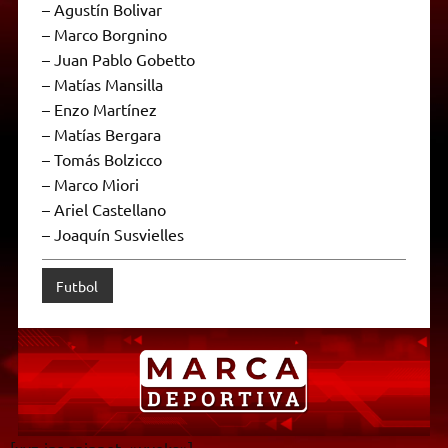
– ⁠Agustín Bolivar
– ⁠Marco Borgnino
– ⁠Juan Pablo Gobetto
– ⁠Matías Mansilla
– ⁠Enzo Martínez
– ⁠Matías Bergara
– ⁠Tomás Bolzicco
– ⁠Marco Miori
– ⁠Ariel Castellano
– ⁠Joaquín Susvielles
Futbol
[xyz-ips snippet=»uveka»]