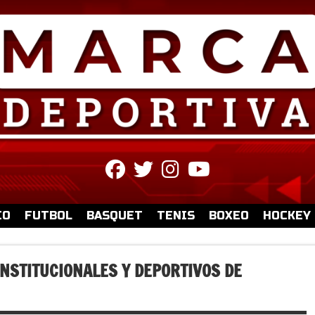
fab
fab
fab
fab
fa-
fa-
fa-
fa-
facebook
twitter
instagram
youtube
IO
FUTBOL
BASQUET
TENIS
BOXEO
HOCKEY
INSTITUCIONALES Y DEPORTIVOS DE