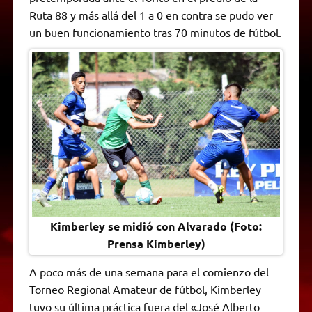
A
r
e
o
n
i
F
Ruta 88 y más allá del 1 a 0 en contra se pudo ver
p
a
r
o
g
n
r
p
m
k
e
k
i
un buen funcionamiento tras 70 minutos de fútbol.
r
e
n
d
l
y
Kimberley se midió con Alvarado (Foto:
Prensa Kimberley)
A poco más de una semana para el comienzo del
Torneo Regional Amateur de fútbol, Kimberley
tuvo su última práctica fuera del «José Alberto