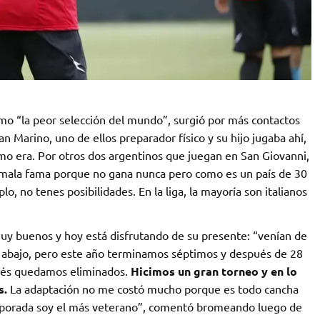
omo “la peor selección del mundo”, surgió por más contactos
 Marino, uno de ellos preparador físico y su hijo jugaba ahí,
omo era. Por otros dos argentinos que juegan en San Giovanni,
n mala fama porque no gana nunca pero como es un país de 30
o, no tenes posibilidades. En la liga, la mayoría son italianos
uy buenos y hoy está disfrutando de su presente: “venían de
 abajo, pero este año terminamos séptimos y después de 28
ués quedamos eliminados.
Hicimos un gran torneo y en lo
s.
La adaptación no me costó mucho porque es todo cancha
emporada soy el más veterano”, comentó bromeando luego de