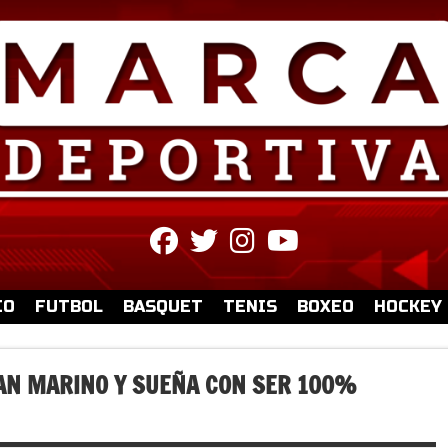
fab
fab
fab
fab
fa-
fa-
fa-
fa-
facebook
twitter
instagram
youtube
IO
FUTBOL
BASQUET
TENIS
BOXEO
HOCKEY
AN MARINO Y SUEÑA CON SER 100%