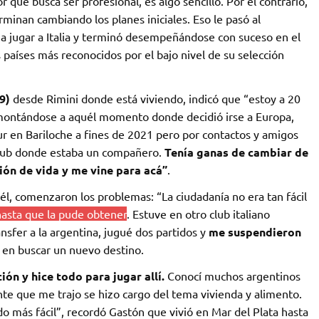
 que busca ser profesional, es algo sencillo. Por el contrario,
minan cambiando los planes iniciales. Eso le pasó al
a jugar a Italia y terminó desempeñándose con suceso en el
 países más reconocidos por el bajo nivel de su selección
9)
desde Rimini donde está viviendo, indicó que “estoy a 20
montándose a aquél momento donde decidió irse a Europa,
r en Bariloche a fines de 2021 pero por contactos y amigos
 club donde estaba un compañero.
Tenía ganas de cambiar de
sión de vida y me vine para acá”
.
él, comenzaron los problemas: “La ciudadanía no era tan fácil
hasta que la pude obtener
. Estuve en otro club italiano
ansfer a la argentina, jugué dos partidos y
me suspendieron
ó en buscar un nuevo destino.
ión y hice todo para jugar allí.
Conocí muchos argentinos
 que me trajo se hizo cargo del tema vivienda y alimento.
do más fácil”, recordó Gastón que vivió en Mar del Plata hasta