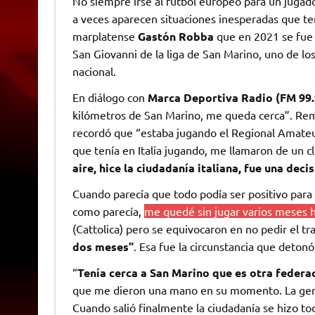
No siempre irse al fútbol europeo para un jugador
a veces aparecen situaciones inesperadas que ter
marplatense
Gastón Robba
que en 2021 se fue 
San Giovanni de la liga de San Marino, uno de los
nacional.
En diálogo con
Marca Deportiva Radio (FM 99.
kilómetros de San Marino, me queda cerca”. Re
recordó que “estaba jugando el Regional Amateu
que tenía en Italia jugando, me llamaron de un
aire, hice la ciudadanía italiana, fue una deci
Cuando parecía que todo podía ser positivo para 
como parecía,
me quedé sin jugar varios meses 
(Cattolica) pero se equivocaron en no pedir el tr
dos meses”
. Esa fue la circunstancia que deton
“
Tenía cerca a San Marino que es otra federac
que me dieron una mano en su momento. La gente
Cuando salió finalmente la ciudadanía se hizo to