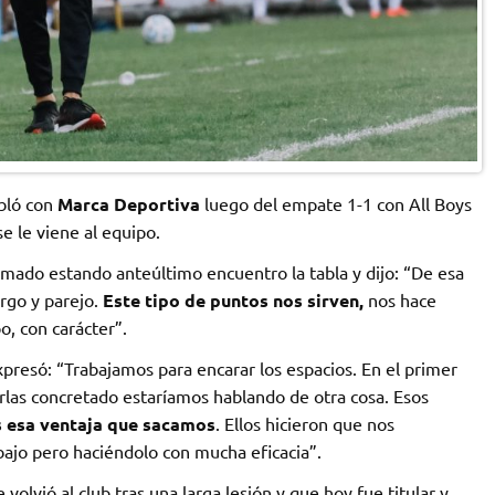
abló con
Marca Deportiva
luego del empate 1-1 con All Boys
e le viene al equipo.
sumado estando anteúltimo encuentro la tabla y dijo: “De esa
rgo y parejo.
Este tipo de puntos nos sirven,
nos hace
, con carácter”.
xpresó: “Trabajamos para encarar los espacios. En el primer
rlas concretado estaríamos hablando de otra cosa. Esos
 esa ventaja que sacamos
. Ellos hicieron que nos
jo pero haciéndolo con mucha eficacia”.
 volvió al club tras una larga lesión y que hoy fue titular y