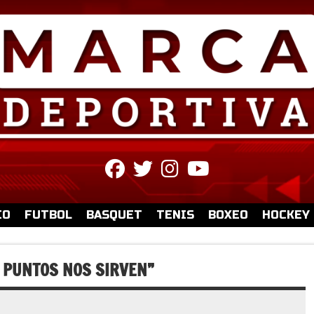
fab
fab
fab
fab
fa-
fa-
fa-
fa-
facebook
twitter
instagram
youtube
IO
FUTBOL
BASQUET
TENIS
BOXEO
HOCKEY
E PUNTOS NOS SIRVEN”