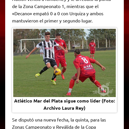
A
r
e
o
n
i
F
de la Zona Campeonato 1, mientras que el
p
a
r
o
g
n
r
p
m
k
e
k
i
«Decano» empató 0 a 0 con Urquiza y ambos
r
e
mantuvieron el primer y segundo lugar.
n
d
l
y
Atlético Mar del Plata sigue como líder (Foto:
Archivo Laura Rey)
Se disputó una nueva fecha, la quinta, para las
Zonas Campeonato y Reválida de la Copa