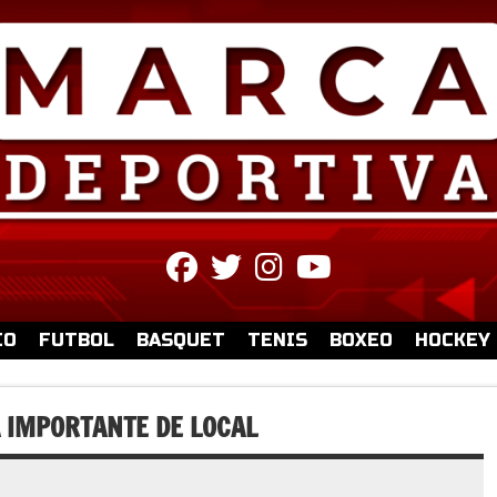
fab
fab
fab
fab
fa-
fa-
fa-
fa-
facebook
twitter
instagram
youtube
IO
FUTBOL
BASQUET
TENIS
BOXEO
HOCKEY
 IMPORTANTE DE LOCAL