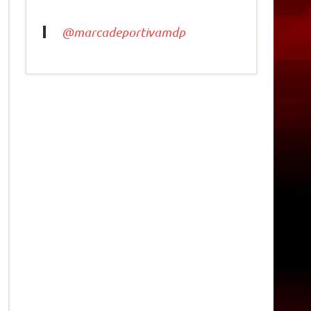
@marcadeportivamdp