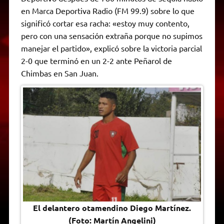
A
r
e
o
n
i
F
en Marca Deportiva Radio (FM 99.9) sobre lo que
p
a
r
o
g
n
r
p
m
k
e
k
i
significó cortar esa racha: «estoy muy contento,
r
e
pero con una sensación extraña porque no supimos
n
d
manejar el partido», explicó sobre la victoria parcial
l
2-0 que terminó en un 2-2 ante Peñarol de
y
Chimbas en San Juan.
El delantero otamendino Diego Martínez.
(Foto: Martín Angelini)