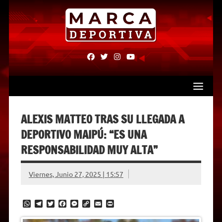
Skip
to
content
fab
fab
fab
fab
fa-
fa-
fa-
fa-
facebook
twitter
instagram
youtube
ALEXIS MATTEO TRAS SU LLEGADA A
DEPORTIVO MAIPÚ: “ES UNA
RESPONSABILIDAD MUY ALTA”
Viernes, Junio 27, 2025 | 15:57
W
T
T
F
M
C
E
P
h
e
w
a
e
o
m
r
a
l
i
c
s
p
a
i