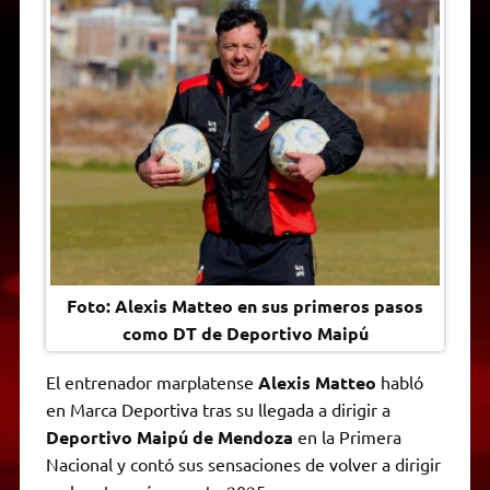
t
e
t
e
s
y
i
n
s
g
t
b
e
L
l
t
A
r
e
o
n
i
F
p
a
r
o
g
n
r
p
m
k
e
k
i
r
e
n
d
l
y
Foto: Alexis Matteo en sus primeros pasos
como DT de Deportivo Maipú
El entrenador marplatense
Alexis Matteo
habló
en Marca Deportiva tras su llegada a dirigir a
Deportivo Maipú de Mendoza
en la Primera
Nacional y contó sus sensaciones de volver a dirigir