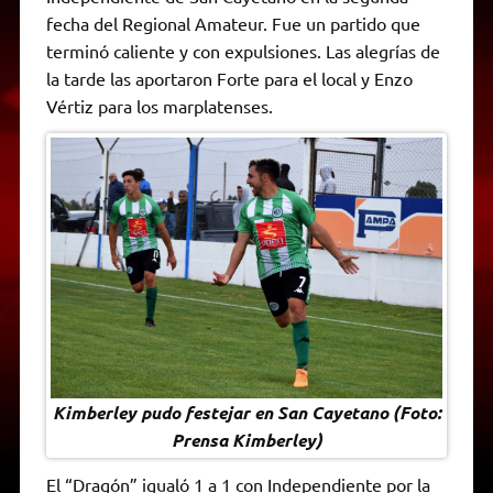
A
r
e
o
n
i
F
fecha del Regional Amateur. Fue un partido que
p
a
r
o
g
n
r
p
m
k
e
k
i
terminó caliente y con expulsiones. Las alegrías de
r
e
la tarde las aportaron Forte para el local y Enzo
n
d
Vértiz para los marplatenses.
l
y
Kimberley pudo festejar en San Cayetano (Foto:
Prensa Kimberley)
El “Dragón” igualó 1 a 1 con Independiente por la