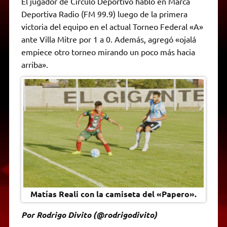
El jugador de Círculo Deportivo habló en Marca
t
e
t
e
s
y
i
n
Deportiva Radio (FM 99.9) luego de la primera
s
g
t
b
e
L
l
t
A
r
e
o
n
i
F
victoria del equipo en el actual Torneo Federal «A»
p
a
r
o
g
n
r
p
m
k
e
k
i
ante Villa Mitre por 1 a 0. Además, agregó «ojalá
r
e
empiece otro torneo mirando un poco más hacia
n
d
arriba».
l
y
Matías Reali con la camiseta del «Papero».
Por Rodrigo Divito (@rodrigodivito)