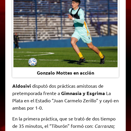
A
r
e
o
n
i
F
p
a
r
o
g
n
r
p
m
k
e
k
i
r
e
n
d
l
y
Gonzalo Mottes en acción
Aldosivi
disputó dos prácticas amistosas de
pretemporada frente a
Gimnasia y Esgrima
La
Plata en el Estadio “Juan Carmelo Zerillo” y cayó en
ambas por 1-0.
En la primera práctica, que se trató de dos tiempo
de 35 minutos, el “Tiburón” formó con:
Carranza;