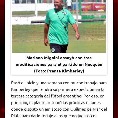
A
r
e
o
n
i
F
p
a
r
o
g
n
r
p
m
k
e
k
i
r
e
n
d
l
y
Mariano Mignini ensayó con tres
modificaciones para el partido en Neuquén
(Foto: Prensa Kimberley)
Pasó el inicio y una semana con mucho trabajo para
Kimberley que tendrá su primera expedición en la
tercera categoría del fútbol argentino. Por eso, en
principio, el plantel retomó las prácticas el lunes
donde disputó un amistoso con Quilmes de Mar del
Plata para darle rodaje a los que no jugaron el