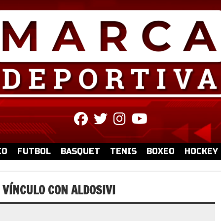
fab
fab
fab
fab
fa-
fa-
fa-
fa-
facebook
twitter
instagram
youtube
IO
FUTBOL
BASQUET
TENIS
BOXEO
HOCKEY
 VÍNCULO CON ALDOSIVI