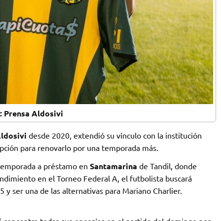
: Prensa Aldosivi
ldosivi
desde 2020, extendió su vínculo con la institución
pción para renovarlo por una temporada más.
a temporada a préstamo en
Santamarina
de Tandil, donde
ndimiento en el Torneo Federal A, el futbolista buscará
y ser una de las alternativas para Mariano Charlier.
i concentra todas sus energías en el partido del domingo por