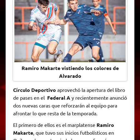
A
r
e
o
n
i
F
p
a
r
o
g
n
r
p
m
k
e
k
i
r
e
n
d
l
y
Ramiro Makarte vistiendo los colores de
Alvarado
Círculo Deportivo
aprovechó la apertura del libro
de pases en el
Federal A
y recientemente anunció
dos nuevas caras que reforzarán al equipo para
afrontar lo que resta de la temporada.
El primero de ellos es el marplatense
Ramiro
Makarte
, que tuvo sus inicios futbolísticos en