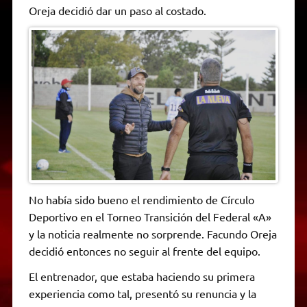
p
m
k
e
k
i
Oreja decidió dar un paso al costado.
r
e
n
d
l
y
No había sido bueno el rendimiento de Círculo
Deportivo en el Torneo Transición del Federal «A»
y la noticia realmente no sorprende. Facundo Oreja
decidió entonces no seguir al frente del equipo.
El entrenador, que estaba haciendo su primera
experiencia como tal, presentó su renuncia y la