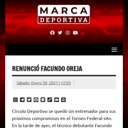
Skip
to
content
fab
fab
fab
fab
fa-
fa-
fa-
fa-
facebook
twitter
instagram
youtube
RENUNCIÓ FACUNDO OREJA
Sábado, Enero 30, 2021 | 12:03
W
T
T
F
M
C
E
P
h
e
w
a
e
o
m
r
a
l
i
c
s
p
a
i
Círculo Deportivo se quedó sin entrenador para sus
t
e
t
e
s
y
i
n
próximos compromisos en el Torneo Federal «A».
s
g
t
b
e
L
l
t
A
r
e
o
n
i
F
En la tarde de ayer, el técnico debutante Facundo
p
a
r
o
g
n
r