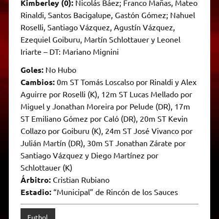
Kimberley (0):
Nicolás Báez; Franco Mañas, Mateo
Rinaldi, Santos Bacigalupe, Gastón Gómez; Nahuel
Roselli, Santiago Vázquez, Agustín Vázquez,
Ezequiel Goiburu, Martín Schlottauer y Leonel
Iriarte – DT: Mariano Mignini
Goles:
No Hubo
Cambios:
0m ST Tomás Loscalso por Rinaldi y Alex
Aguirre por Roselli (K), 12m ST Lucas Mellado por
Miguel y Jonathan Moreira por Pelude (DR), 17m
ST Emiliano Gómez por Caló (DR), 20m ST Kevin
Collazo por Goiburu (K), 24m ST José Vivanco por
Julián Martín (DR), 30m ST Jonathan Zárate por
Santiago Vázquez y Diego Martínez por
Schlottauer (K)
Árbitro:
Cristian Rubiano
Estadio:
“Municipal” de Rincón de los Sauces
Futbol