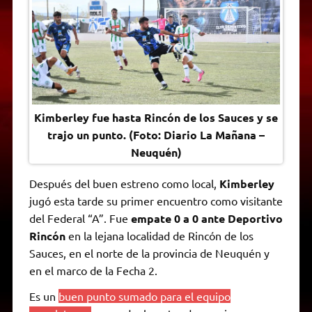
A
r
e
o
n
i
F
p
a
r
o
g
n
r
p
m
k
e
k
i
r
e
n
d
l
y
Kimberley fue hasta Rincón de los Sauces y se
trajo un punto. (Foto: Diario La Mañana –
Neuquén)
Después del buen estreno como local,
Kimberley
jugó esta tarde su primer encuentro como visitante
del Federal “A”. Fue
empate 0 a 0 ante Deportivo
Rincón
en la lejana localidad de Rincón de los
Sauces, en el norte de la provincia de Neuquén y
en el marco de la Fecha 2.
Es un
buen punto sumado para el equipo