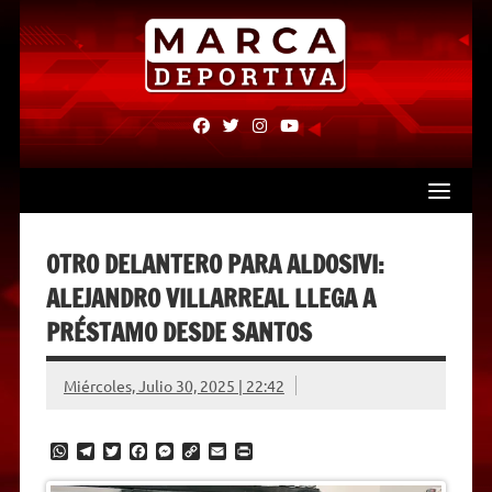
Skip
to
content
fab
fab
fab
fab
fa-
fa-
fa-
fa-
facebook
twitter
instagram
youtube
OTRO DELANTERO PARA ALDOSIVI:
ALEJANDRO VILLARREAL LLEGA A
PRÉSTAMO DESDE SANTOS
Miércoles, Julio 30, 2025 | 22:42
W
T
T
F
M
C
E
P
h
e
w
a
e
o
m
r
a
l
i
c
s
p
a
i