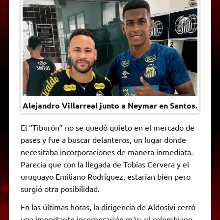
t
e
t
e
s
y
i
n
s
g
t
b
e
L
l
t
A
r
e
o
n
i
F
p
a
r
o
g
n
r
p
m
k
e
k
i
r
e
n
d
l
y
Alejandro Villarreal junto a Neymar en Santos.
El “Tiburón” no se quedó quieto en el mercado de
pases y fue a buscar delanteros, un lugar donde
necesitaba incorporaciones de manera inmediata.
Parecía que con la llegada de Tobías Cervera y el
uruguayo Emiliano Rodríguez, estarían bien pero
surgió otra posibilidad.
En las últimas horas, la dirigencia de Aldosivi cerró
una importante incorporación más: el colombiano