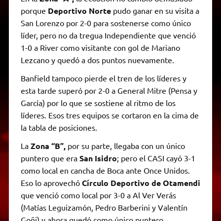
porque
Deportivo Norte
pudo ganar en su visita a
San Lorenzo por 2-0 para sostenerse como único
líder, pero no da tregua Independiente que venció
1-0 a River como visitante con gol de Mariano
Lezcano y quedó a dos puntos nuevamente.
Banfield tampoco pierde el tren de los líderes y
esta tarde superó por 2-0 a General Mitre (Pensa y
García) por lo que se sostiene al ritmo de los
líderes. Esos tres equipos se cortaron en la cima de
la tabla de posiciones.
La
Zona “B”,
por su parte, llegaba con un único
puntero que era
San Isidro
; pero el CASI cayó 3-1
como local en cancha de Boca ante Once Unidos.
Eso lo aprovechó
Círculo Deportivo de Otamendi
que venció como local por 3-0 a Al Ver Verás
(
Matías Leguizamón, Pedro Barberini y Valentín
Goñi) y ahora quedó como único puntero.