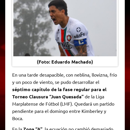
t
e
t
e
s
y
i
n
s
g
t
b
e
L
l
t
A
r
e
o
n
i
F
p
a
r
o
g
n
r
p
m
k
e
k
i
r
e
n
d
l
y
(Foto: Eduardo Machado)
En una tarde desapacible, con neblina, llovizna, frío
y un poco de viento, se pudo desarrollar el
séptimo capítulo de la fase regular para el
Torneo Clausura “Juan Quesada”
de la Liga
Marplatense de Fútbol (LMF). Quedará un partido
pendiente para el domingo entre Kimberley y
Boca.
En la
Zona “A”,
la ecuación no cambió demasiado