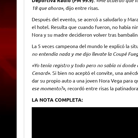
Deportiva Radio (FM 99.9)
.
«Me acuerdo que vi
18 que ahora»
, dijo entre risas.
Después del evento, se acercó a saludarlo y Mara
el hotel. Resulta que cuando fueron, no había ni
Nora y su madre decidieron volver tras bambalin
La 5 veces campeona del mundo le explicó la sit
no entendía nada y me dijo llevate la Coupé Fue
«Yo tenía registro y todo pero no sabía ni donde 
Cenard».
Si bien no aceptó el convite, una anécd
dar su propio auto a una joven Nora Vega para qu
ese momento?»,
recordó entre risas la patinador
LA NOTA COMPLETA: