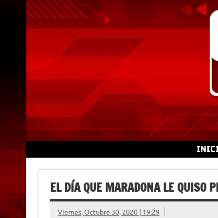
Skip
to
content
INIC
EL DÍA QUE MARADONA LE QUISO 
Viernes, Octubre 30, 2020 | 19:29