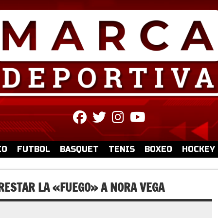
fab
fab
fab
fab
fa-
fa-
fa-
fa-
facebook
twitter
instagram
youtube
IO
FUTBOL
BASQUET
TENIS
BOXEO
HOCKEY
PRESTAR LA «FUEGO» A NORA VEGA