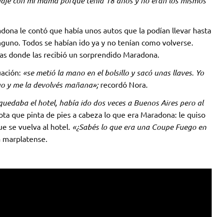
ajé con mi mamá porque tenía 18 años y no eran los mismos
dona le contó que había unos autos que la podían llevar hasta
nguno. Todos se habían ido ya y no tenían como volverse.
as donde las recibió un sorprendido Maradona.
uación:
«se metió la mano en el bolsillo y sacó unas llaves. Yo
go y me la devolvés mañana»;
recordó Nora.
quedaba el hotel, había ido dos veces a Buenos Aires pero al
ota que pinta de pies a cabeza lo que era Maradona: le quiso
e se vuelva al hotel.
«¿Sabés lo que era una Coupe Fuego en
a marplatense.