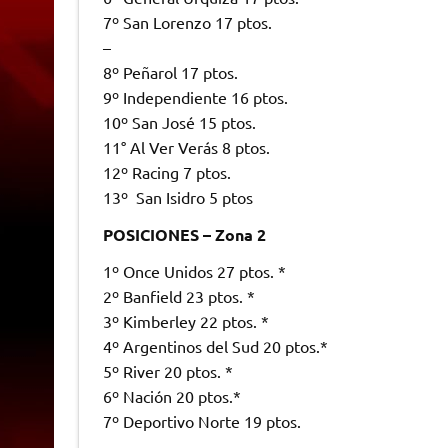
7º San Lorenzo 17 ptos.
–
8º Peñarol 17 ptos.
9º Independiente 16 ptos.
10º San José 15 ptos.
11° Al Ver Verás 8 ptos.
12º Racing 7 ptos.
13º San Isidro 5 ptos
POSICIONES – Zona 2
1º Once Unidos 27 ptos. *
2º Banfield 23 ptos. *
3º Kimberley 22 ptos. *
4º Argentinos del Sud 20 ptos.*
5º River 20 ptos. *
6º Nación 20 ptos.*
7º Deportivo Norte 19 ptos.
–