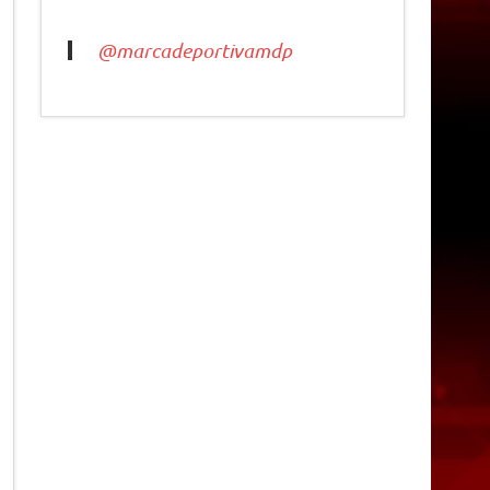
@marcadeportivamdp