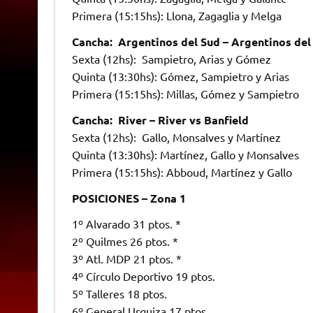
Primera (15:15hs): Llona, Zagaglia y Melga
Cancha: Argentinos del Sud – Argentinos del
Sexta (12hs): Sampietro, Arias y Gómez
Quinta (13:30hs): Gómez, Sampietro y Arias
Primera (15:15hs): Millas, Gómez y Sampietro
Cancha: River – River vs Banfield
Sexta (12hs): Gallo, Monsalves y Martínez
Quinta (13:30hs): Martínez, Gallo y Monsalves
Primera (15:15hs): Abboud, Martínez y Gallo
POSICIONES – Zona 1
1º Alvarado 31 ptos. *
2º Quilmes 26 ptos. *
3º Atl. MDP 21 ptos. *
4º Círculo Deportivo 19 ptos.
5º Talleres 18 ptos.
6º General Urquiza 17 ptos.