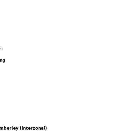
ni
ing
mberley (Interzonal)