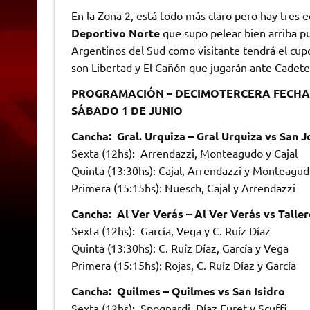
En la Zona 2, está todo más claro pero hay tres e
Deportivo Norte
que supo pelear bien arriba 
Argentinos del Sud como visitante tendrá el cupo
son Libertad y El Cañón que jugarán ante Cadet
PROGRAMACIÓN – DECIMOTERCERA FECHA 
SÁBADO 1 DE JUNIO
Cancha: Gral. Urquiza – Gral Urquiza vs San J
Sexta (12hs): Arrendazzi, Monteagudo y Cajal
Quinta (13:30hs): Cajal, Arrendazzi y Monteagu
Primera (15:15hs): Nuesch, Cajal y Arrendazzi
Cancha: Al Ver Verás – Al Ver Verás vs Taller
Sexta (12hs): García, Vega y C. Ruíz Díaz
Quinta (13:30hs): C. Ruíz Díaz, García y Vega
Primera (15:15hs): Rojas, C. Ruíz Díaz y García
Cancha: Quilmes – Quilmes vs San Isidro
Sexta (12hs): Spognardi, Díaz Furet y Scuffi