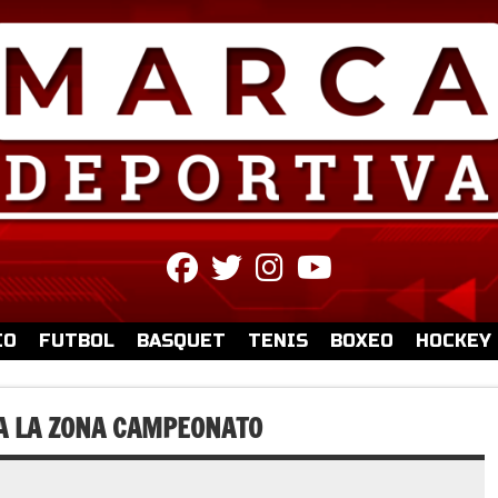
fab
fab
fab
fab
fa-
fa-
fa-
fa-
facebook
twitter
instagram
youtube
IO
FUTBOL
BASQUET
TENIS
BOXEO
HOCKEY
 A LA ZONA CAMPEONATO