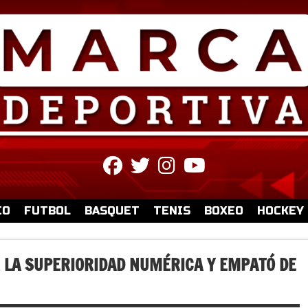
fab
fab
fab
fab
fa-
fa-
fa-
fa-
facebook
twitter
instagram
youtube
IO
FUTBOL
BASQUET
TENIS
BOXEO
HOCKEY
 LA SUPERIORIDAD NUMÉRICA Y EMPATÓ DE