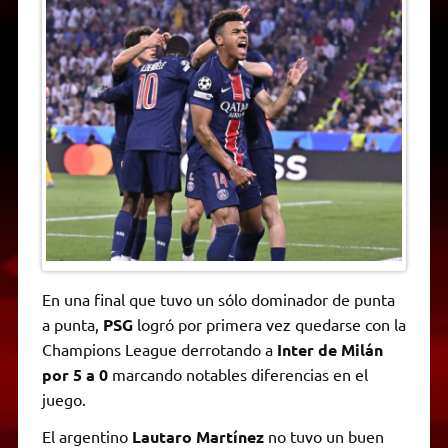
t
e
t
e
s
y
i
n
s
g
t
b
e
L
l
t
A
r
e
o
n
i
F
p
a
r
o
g
n
r
p
m
k
e
k
i
r
e
n
d
l
y
En una final que tuvo un sólo dominador de punta
a punta,
PSG
logró por primera vez quedarse con la
Champions League derrotando a
Inter de Milán
por 5 a 0
marcando notables diferencias en el
juego.
El argentino
Lautaro Martínez
no tuvo un buen