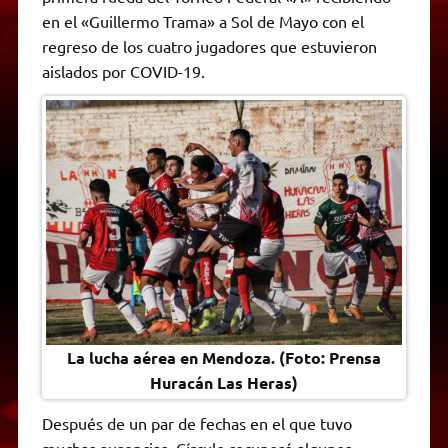
A
r
e
o
n
i
F
en el «Guillermo Trama» a Sol de Mayo con el
p
a
r
o
g
n
r
p
m
k
e
k
i
regreso de los cuatro jugadores que estuvieron
r
e
aislados por COVID-19.
n
d
l
y
La lucha aérea en Mendoza. (Foto: Prensa
Huracán Las Heras)
Después de un par de fechas en el que tuvo