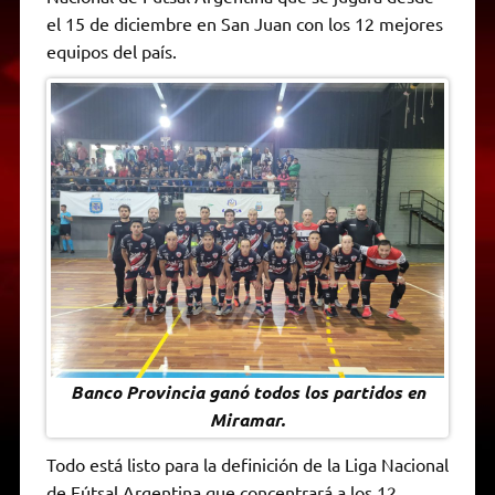
A
r
e
o
n
i
F
el 15 de diciembre en San Juan con los 12 mejores
p
a
r
o
g
n
r
p
m
k
e
k
i
equipos del país.
r
e
n
d
l
y
Banco Provincia ganó todos los partidos en
Miramar.
Todo está listo para la definición de la Liga Nacional
de Fútsal Argentina que concentrará a los 12