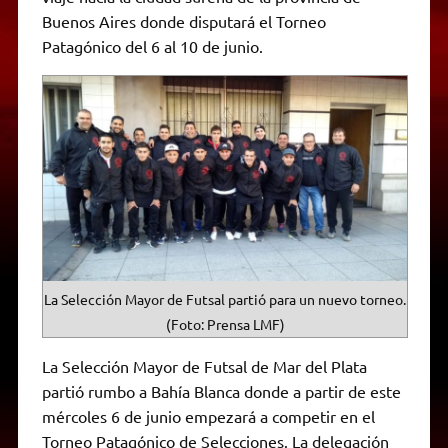
A
r
e
o
n
i
F
Buenos Aires donde disputará el Torneo
p
a
r
o
g
n
r
p
m
k
e
k
i
Patagónico del 6 al 10 de junio.
r
e
n
d
l
y
La Selección Mayor de Futsal partió para un nuevo torneo.
(Foto: Prensa LMF)
La Selección Mayor de Futsal de Mar del Plata
partió rumbo a Bahía Blanca donde a partir de este
mércoles 6 de junio empezará a competir en el
Torneo Patagónico de Selecciones. La delegación