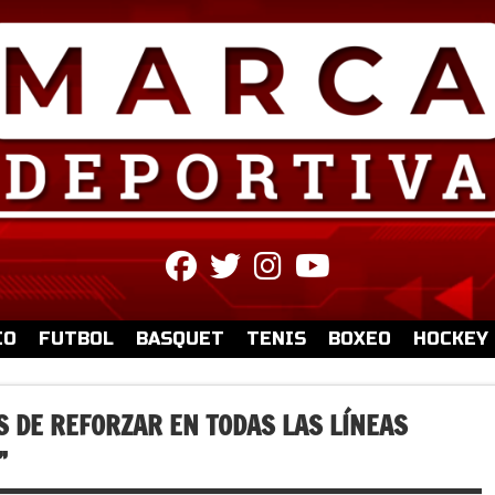
fab
fab
fab
fab
fa-
fa-
fa-
fa-
facebook
twitter
instagram
youtube
IO
FUTBOL
BASQUET
TENIS
BOXEO
HOCKEY
 DE REFORZAR EN TODAS LAS LÍNEAS
”