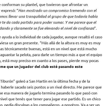
e conforman su plantel, que tuvieron que afrontar un
 expresó: “
Han mostrado un compromiso tremendo con el
ramos llevar una tranquilidad al grupo de que todavía había
e te da cada partido para poder sumar. Y me parece que el
dando y claramente se fue elevando el nivel de confianza
”.
 ayuda a lo individual de cada jugador, aunque resaltó el caso
aviesa un gran presente. “Más allá de la altura es muy es muy
sas técnicamente buenas, está en un nivel que está mucho
aguantar la pelota, para darle un tiempo más a que el equipo
no, está muy preciso en cuanto a los pases, pierde muy pocas
rme que un jugador del club esté pasando este
“Tiburón” goleó a San Martín en la última fecha y de la
 haberle sacado seis puntos a un rival directo. Me parece que
que esa manera de jugarlo termina pasando lo que pasó con
nivel que tenés que tener para jugar ese partido. Es un chico
, pedía disculpas a los compañeros, a nosotros. Va a ser un