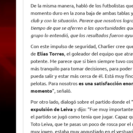
De la misma manera, habló de los futbolistas qu
momento duro en la zona baja de ambas tablas y
club y con la situación. Parece que nosotros log
tiempo de que se aferren a las oportunidades qu
grupo lo entendió, que los resultados fueron ayu
Con este impulso de seguridad, Charlier cree que
de
Elías Torres
, el goleador del equipo que atr
potente. Me parece que si bien siempre tuvo co
más tranquilo para tomar decisiones, para poder 
pueda salir y estar más cerca de él. Está muy fi
pelotas. Para nosotros
es una satisfacción eno
momento
”, señaló.
Por otro lado, dialogó sobre el partido donde el 
expulsión de Leiva
y dijo: “Fue muy importante
el partido se jugó como tenía que jugar. Capaz 
Toto Leiva, que te pasas un poco de rosca por el 
muy joven, estaba muy angustiado en el vestuario