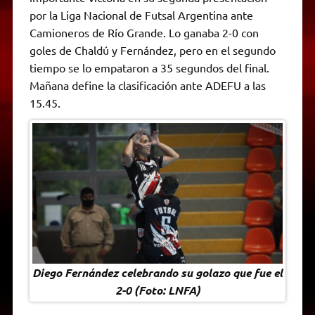
A
r
e
o
n
i
F
por la Liga Nacional de Futsal Argentina ante
p
a
r
o
g
n
r
p
m
k
e
k
i
Camioneros de Río Grande. Lo ganaba 2-0 con
r
e
goles de Chaldú y Fernández, pero en el segundo
n
d
tiempo se lo empataron a 35 segundos del final.
l
Mañana define la clasificación ante ADEFU a las
y
15.45.
Diego Fernández celebrando su golazo que fue el
2-0 (Foto: LNFA)