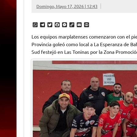
Domingo, Mayo 17, 2026 | 12:43
W
T
T
F
M
C
E
P
h
e
w
a
e
o
m
r
a
l
i
c
s
p
a
i
Los equipos marplatenses comenzaron con el pie 
t
e
t
e
s
y
i
n
Provincia goleó como local a La Esperanza de Ba
s
g
t
b
e
L
l
t
A
r
e
o
n
i
F
Sud festejó en Las Toninas por la Zona Promoció
p
a
r
o
g
n
r
p
m
k
e
k
i
r
e
n
d
l
y