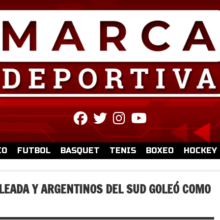
fab
fab
fab
fab
fa-
fa-
fa-
fa-
facebook
twitter
instagram
youtube
IO
FUTBOL
BASQUET
TENIS
BOXEO
HOCKEY
LEADA Y ARGENTINOS DEL SUD GOLEÓ COMO