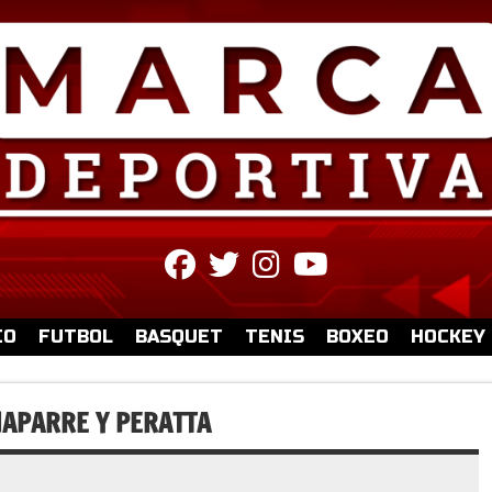
fab
fab
fab
fab
fa-
fa-
fa-
fa-
facebook
twitter
instagram
youtube
IO
FUTBOL
BASQUET
TENIS
BOXEO
HOCKEY
HAPARRE Y PERATTA