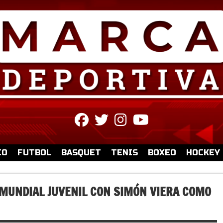
fab
fab
fab
fab
fa-
fa-
fa-
fa-
facebook
twitter
instagram
youtube
IO
FUTBOL
BASQUET
TENIS
BOXEO
HOCKEY
 MUNDIAL JUVENIL CON SIMÓN VIERA COMO