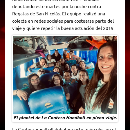
A
r
e
o
n
i
F
debutando este martes por la noche contra
p
a
r
o
g
n
r
p
m
k
e
k
i
Regatas de San Nicolás. El equipo realizó una
r
e
colecta en redes sociales para costearse parte del
n
d
viaje y quiere repetir la buena actuación del 2019.
l
y
El plantel de La Cantera Handball en pleno viaje.
La Cantera Handball debutará este miércoles en el