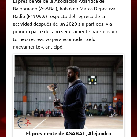
El presidente de la Asociación Atlántica de
t
e
t
e
s
y
i
n
Balonmano (AsABal), habló en Marca Deportiva
s
g
t
b
e
L
l
t
A
r
e
o
n
i
F
Radio (FM 99.9) respecto del regreso de la
p
a
r
o
g
n
r
p
m
k
e
k
i
actividad después de un 2020 sin partidos: «la
r
e
primera parte del año seguramente haremos un
n
d
torneo recreativo para acomodar todo
l
nuevamente», anticipó.
y
El presidente de ASABAL, Alejandro