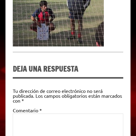
p
m
k
e
k
i
r
e
n
d
l
y
DEJA UNA RESPUESTA
Tu dirección de correo electrónico no será
publicada.
Los campos obligatorios están marcados
con
*
Comentario
*