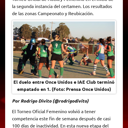
A
r
e
o
n
i
F
la segunda instancia del certamen. Los resultados
p
a
r
o
g
n
r
p
m
k
e
k
i
de las zonas Campeonato y Reubicación.
r
e
n
d
l
y
El duelo entre Once Unidos e IAE Club terminó
empatado en 1. (Foto: Prensa Once Unidos)
Por Rodrigo Divito (@rodrigodivito)
El Torneo Oficial Femenino volvió a tener
competencia este fin de semana después de casi
100 días de inactividad. En esta nueva etapa del