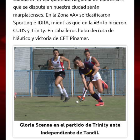
A
r
e
o
n
i
F
que se disputa en nuestra ciudad serán
p
a
r
o
g
n
r
p
m
k
e
k
i
marplatenses. En la Zona «A» se clasificaron
r
e
Sporting e IDRA, mientras que en la «B» lo hicieron
n
d
CUDS y Trinity. En caballeros hubo derrota de
l
Náutico y victoria de CET Pinamar.
y
Gloria Scenna en el partido de Trinity ante
Independiente de Tandil.