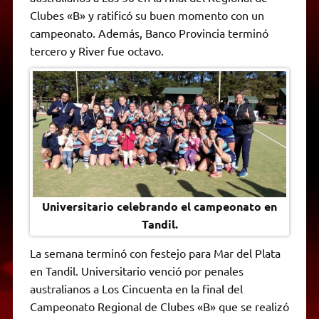
A
r
e
o
n
i
F
Clubes «B» y ratificó su buen momento con un
p
a
r
o
g
n
r
p
m
k
e
k
i
campeonato. Además, Banco Provincia terminó
r
e
tercero y River fue octavo.
n
d
l
y
Universitario celebrando el campeonato en
Tandil.
La semana terminó con festejo para Mar del Plata
en Tandil. Universitario venció por penales
australianos a Los Cincuenta en la final del
Campeonato Regional de Clubes «B» que se realizó